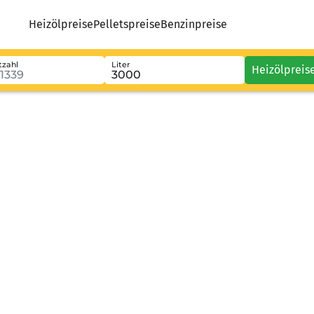
Heizölpreise
Pelletspreise
Benzinpreise
tzahl
Liter
Heizölpreis