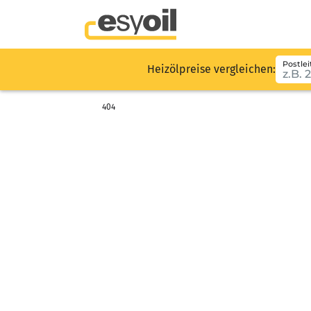
Postlei
Heizölpreise vergleichen:
404