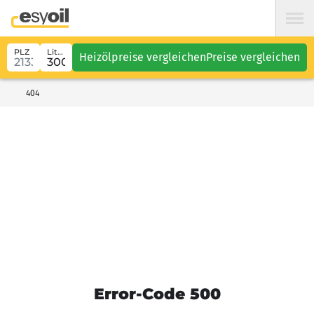
PLZ
Liter
Heizölpreise vergleichen
Preise vergleichen
404
Error-Code 500