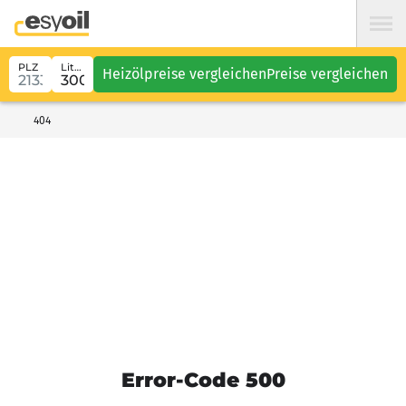
PLZ
Liter
Heizölpreise vergleichen
Preise vergleichen
404
Error-Code 500