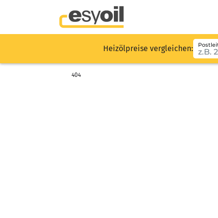
Postlei
Heizölpreise vergleichen:
404