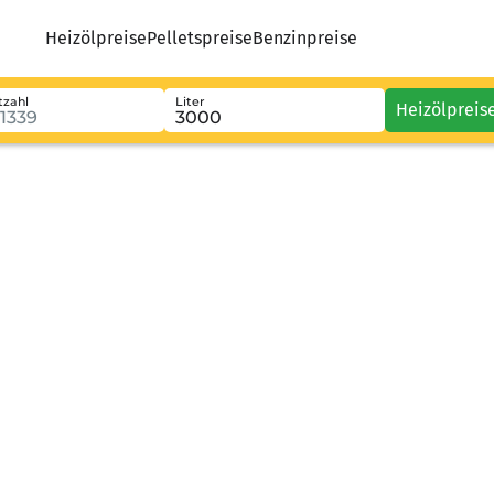
Heizölpreise
Pelletspreise
Benzinpreise
tzahl
Liter
Heizölpreis