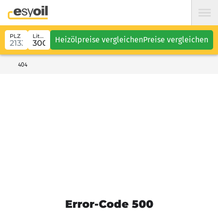
PLZ
Liter
Heizölpreise vergleichen
Preise vergleichen
404
Error-Code 500