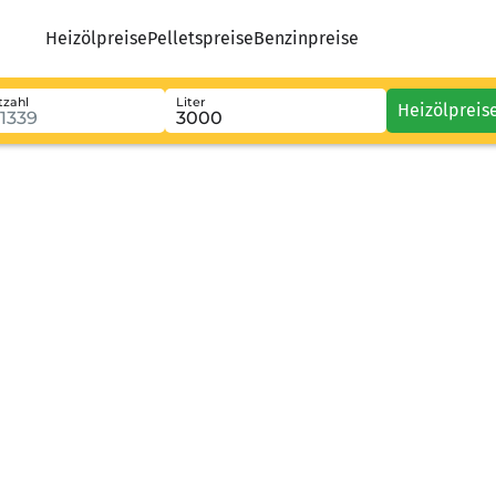
Heizölpreise
Pelletspreise
Benzinpreise
tzahl
Liter
Heizölpreis