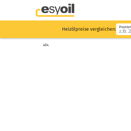
Postlei
Heizölpreise vergleichen:
404