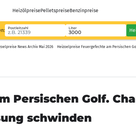
Heizölpreise
Pelletspreise
Benzinpreise
Postleitzahl
Liter
en:
He
zoelpreise News Archiv Mai 2026
Heizoelpreise Feuergefechte am Persischen G
m Persischen Golf. Cha
sung schwinden