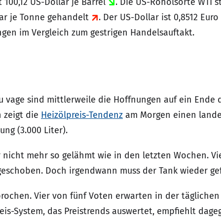
 100,12 US-Dollar je Barrel
. Die US-Rohölsorte WTI st
llar je Tonne gehandelt
. Der US-Dollar ist 0,8512 Eur
ungen im Vergleich zum gestrigen Handelsauftakt.
 Zu vage sind mittlerweile die Hoffnungen auf ein Ende 
 zeigt die
Heizölpreis-Tendenz
am Morgen einen landes
ung (3.000 Liter).
er nicht mehr so gelähmt wie in den letzten Wochen. Vi
geschoben. Doch irgendwann muss der Tank wieder gef
rochen. Vier von fünf Voten erwarten in der tägliche
eis-System, das Preistrends auswertet, empfiehlt dageg