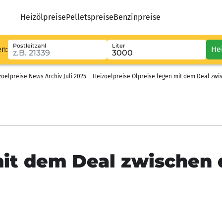
Heizölpreise
Pelletspreise
Benzinpreise
Postleitzahl
Liter
en:
He
zoelpreise News Archiv Juli 2025
Heizoelpreise Ölpreise legen mit dem Deal zwi
mit dem Deal zwischen