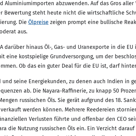
d Aluminiumimporten abzuwenden. Auf das Gros aller 
er Bewertung steht heute nicht die wirtschaftliche Sc
xierung. Die
Ölpreise
zeigen prompt eine bullische Reakti
oderat aus.
 darüber hinaus Öl-, Gas- und Uranexporte in die EU i
amit eine kostspielige Grundversorgung, um der beschl
men. Ob das ein guter Deal für die EU ist, darf hinte
und seine Energiekunden, zu denen auch Indien in ge
uenzen ab. Die Nayara-Raffinerie, zu knapp 50 Prozent
engen russischen Öls. Sie gerät aufgrund des 18. Sank
 verkauft werden können. Mehrere Reedereien stornier
finanziellen Verlusten führte und offenbar den CEO sei
a die Nutzung russischen Öls ein. Ein Verzicht darau